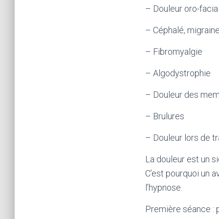
– Douleur oro-facia
– Céphalé, migrain
– Fibromyalgie
– Algodystrophie
– Douleur des mem
– Brulures
– Douleur lors de t
La douleur est un s
C’est pourquoi un a
l’hypnose.
Première séance : p