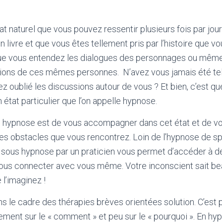
at naturel que vous pouvez ressentir plusieurs fois par jo
n livre et que vous êtes tellement pris par l’histoire que vo
 que vous entendez les dialogues des personnages ou mêm
tions de ces mêmes personnes.
N’avez vous jamais été te
ez oublié les discussions autour de vous ? Et bien, c’est qu
état particulier que l’on appelle hypnose.
en hypnose est de vous accompagner dans cet état et de v
es obstacles que vous rencontrez. Loin de l’hypnose de sp
ous hypnose par un praticien vous permet d’accéder à d
vous connecter avec vous même. Votre inconscient sait b
l’imaginez !
s le cadre des thérapies brèves orientées solution. C’est
ent sur le « comment » et peu sur le « pourquoi ». En hy