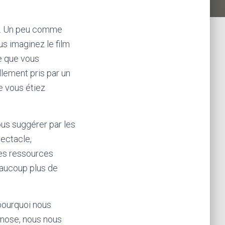
ur. Un peu comme
us imaginez le film
e que vous
llement pris par un
e vous étiez
ous suggérer par les
ectacle,
es ressources
eaucoup plus de
 pourquoi nous
pnose, nous nous