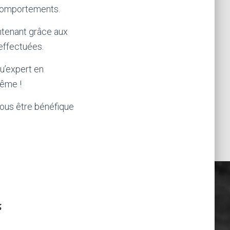
 comportements.
ntenant grâce aux
effectuées.
qu’expert en
même !
vous être bénéfique