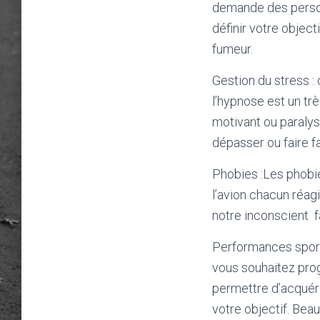
demande des person
définir votre object
fumeur.
Gestion du stress
:
l’hypnose est un tr
motivant ou paralys
dépasser ou faire fa
Phobies :
Les phobie
l’avion chacun réagi
notre inconscient
f
Performances sport
vous souhaitez prog
permettre d’acquér
votre objectif. Be