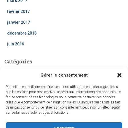
mars 2017
février 2017
janvier 2017
décembre 2016
juin 2016
Catégories
Hypnose
Gérer le consentement
Pour offrir les meilleures expériences, nous utilisons des technologies telles
Search
que les cookies pour stocker et/ou accéder aux informations des appareils. Le
fait de consentir à ces technologies nous permettra de traiter des données
R
telles que le comportement de navigation ou les ID uniques sur ce site. Le fait
Rechercher…
e
de ne pas consentir ou de retirer son consentement peut avoir un effet négatif
sur certaines caractéristiques et fonctions.
c
h
e