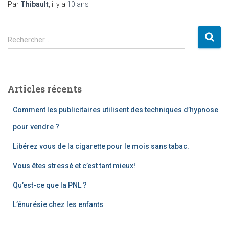
Par
Thibault
, il y a
10 ans
R
Rechercher…
e
c
h
e
Articles récents
r
c
Comment les publicitaires utilisent des techniques d’hypnose
h
e
pour vendre ?
r
Libérez vous de la cigarette pour le mois sans tabac.
:
Vous êtes stressé et c’est tant mieux!
Qu’est-ce que la PNL ?
L’énurésie chez les enfants