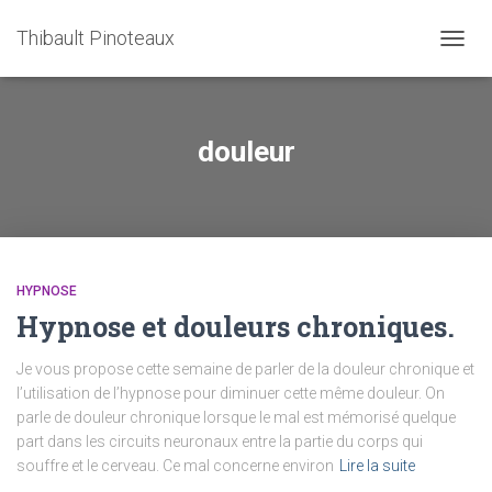
Thibault Pinoteaux
OUVRI
douleur
HYPNOSE
Hypnose et douleurs chroniques.
Je vous propose cette semaine de parler de la douleur chronique et
l’utilisation de l’hypnose pour diminuer cette même douleur. On
parle de douleur chronique lorsque le mal est mémorisé quelque
part dans les circuits neuronaux entre la partie du corps qui
souffre et le cerveau. Ce mal concerne environ
Lire la suite