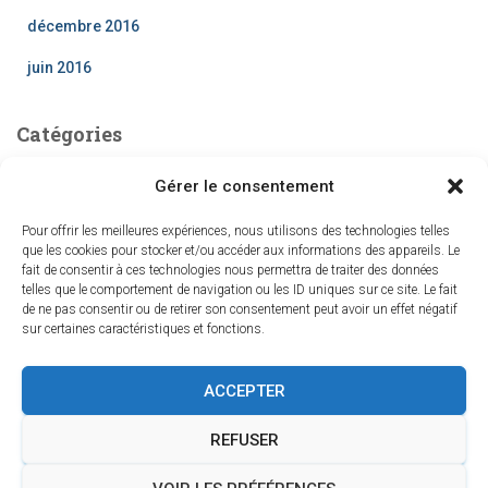
décembre 2016
juin 2016
Catégories
Hypnose
Gérer le consentement
Pour offrir les meilleures expériences, nous utilisons des technologies telles
Search
que les cookies pour stocker et/ou accéder aux informations des appareils. Le
fait de consentir à ces technologies nous permettra de traiter des données
R
telles que le comportement de navigation ou les ID uniques sur ce site. Le fait
Rechercher…
e
de ne pas consentir ou de retirer son consentement peut avoir un effet négatif
sur certaines caractéristiques et fonctions.
c
h
e
ACCEPTER
r
c
REFUSER
h
e