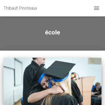
Thibault Pinoteaux
OUVRI
école