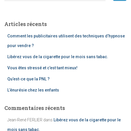
c
h
e
Articles récents
r
c
Comment les publicitaires utilisent des techniques d’hypnose
h
e
pour vendre ?
r
Libérez vous de la cigarette pour le mois sans tabac.
:
Vous êtes stressé et c’est tant mieux!
Qu’est-ce que la PNL ?
L’énurésie chez les enfants
Commentaires récents
Jean-René FERLIER
dans
Libérez vous de la cigarette pour le
mois sans tabac.