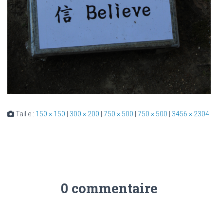
Taille :
150 × 150
|
300 × 200
|
750 × 500
|
750 × 500
|
3456 × 2304
0 commentaire